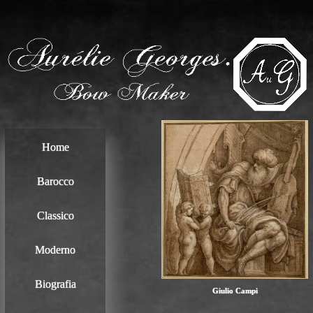
Home
Barocco
Classico
Moderno
Biografia
Giulio Campi